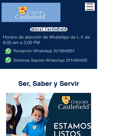
Mural Castlefield
Horario de atención de WhatsApp de L-V de
8:00 am a 2:00 PM
Recepción WhatsApp
2212642657
Sistemas Soporte WhatsApp
2214324420
Ser, Saber y Servir